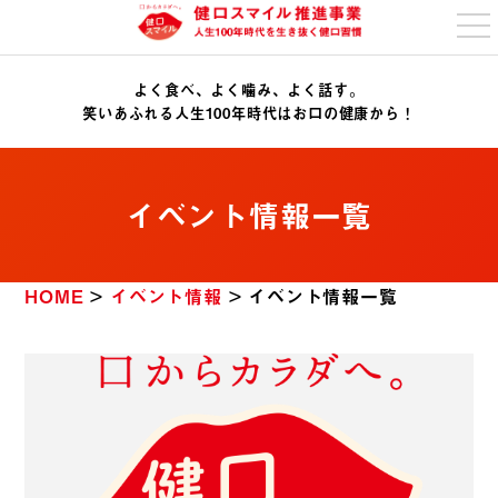
t
o
g
g
よく食べ、よく噛み、よく話す。
l
e
笑いあふれる人生100年時代はお口の健康から！
n
a
v
i
g
イベント情報一覧
a
t
i
o
n
HOME
>
イベント情報
>
イベント情報一覧