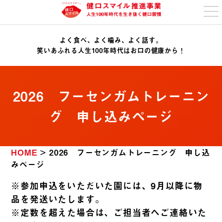
t
o
g
g
よく食べ、よく噛み、よく話す。
l
e
笑いあふれる人生100年時代はお口の健康から！
n
a
v
i
g
2026 フーセンガムトレーニン
a
t
i
グ 申し込みページ
o
n
HOME
>
2026 フーセンガムトレーニング 申し込
みページ
※参加申込をいただいた園には、9月以降に物
品を発送いたします。
※定数を超えた場合は、ご担当者へご連絡いた