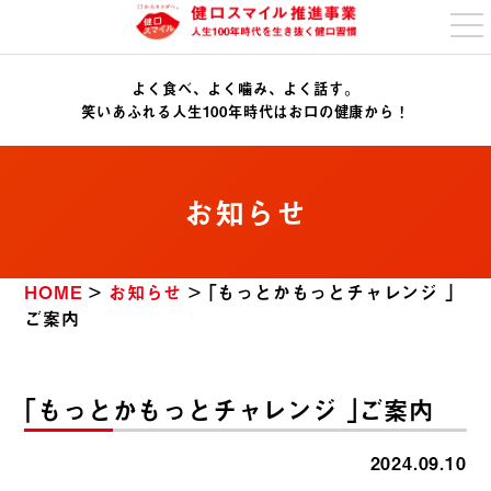
t
o
g
g
よく食べ、よく噛み、よく話す。
l
e
笑いあふれる人生100年時代はお口の健康から！
n
a
v
i
g
お知らせ
a
t
i
o
n
HOME
>
お知らせ
>
｢もっとかもっとチャレンジ ｣
ご案内
｢もっとかもっとチャレンジ ｣ご案内
2024.09.10