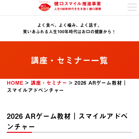
t
o
g
g
よく食べ、よく噛み、よく話す。
l
e
笑いあふれる人生100年時代はお口の健康から！
n
a
v
i
g
講座・セミナー一覧
a
t
i
o
n
HOME
>
講座・セミナー
>
2026 ARゲーム教材｜
スマイルアドベンチャー
2026 ARゲーム教材｜スマイルアドベ
ンチャー